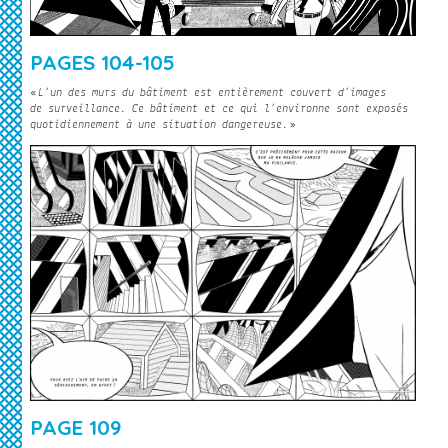
PAGES 104-105
«
L’un des murs du bâtiment est entièrement couvert d’images
de surveillance. Ce bâtiment et ce qui l’environne sont exposés
quotidiennement à une situation dangereuse.
»
PAGE 109