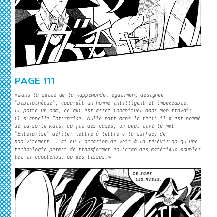
PAGE 111
«
Dans la salle de la mappemonde, également désignée
“bibliothèque”, apparaît un homme intelligent et impeccable.
Il porte un nom, ce qui est assez inhabituel dans mon travail :
il s’appelle Enterprise. Nulle part dans le récit il n’est nommé
de la sorte mais, au fil des cases, on peut lire le mot
“Enterprise” défiler lettre à lettre à la surface de
son vêtement. J’ai eu l’occasion de voir à la télévision qu’une
technologie permet de transformer en écran des matériaux souples
tel le caoutchouc ou des tissus.
»