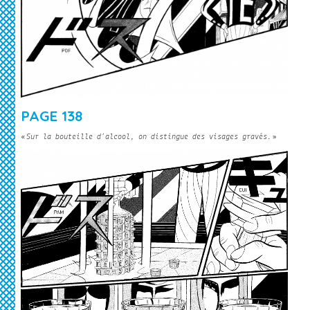
PAGE 138
«
Sur la bouteille d’alcool, on distingue des visages gravés.
»