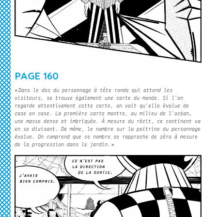
PAGE 160
«
Dans le dos du personnage à tête ronde qui attend les
visiteurs, se trouve également une carte du monde. Si l’on
regarde attentivement cette carte, on voit qu’elle évolue de
case en case. La première carte montre, au milieu de l’océan,
une masse dense et imbriquée. À mesure du récit, ce continent va
en se divisant. De même, le nombre sur la poitrine du personnage
évolue. On comprend que ce nombre se rapproche de zéro à mesure
de la progression dans le jardin.
»