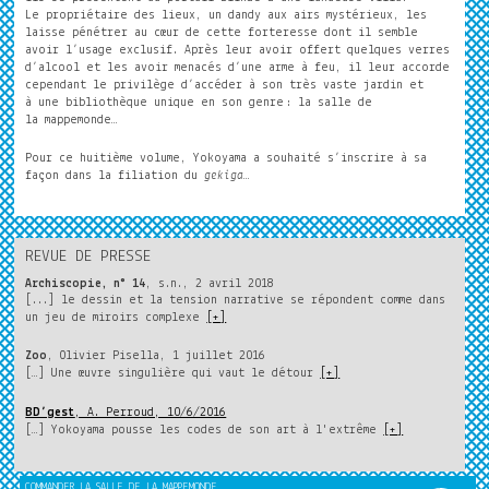
Le propriétaire des lieux, un dandy aux airs mystérieux, les
laisse pénétrer au cœur de cette forteresse dont il semble
avoir l’usage exclusif. Après leur avoir offert quelques verres
d’alcool et les avoir menacés d’une arme à feu, il leur accorde
cependant le privilège d’accéder à son très vaste jardin et
à une bibliothèque unique en son genre
: la salle de
la mappemonde…
Pour ce huitième volume, Yokoyama a souhaité s’inscrire à sa
façon dans la filiation du
gekiga
…
REVUE DE PRESSE
Archiscopie, n° 14
, s.n., 2 avril 2018
[...] le dessin et la tension narrative se répondent comme dans
un jeu de miroirs complexe
[+]
Zoo
, Olivier Pisella, 1 juillet 2016
[…] Une œuvre singulière qui vaut le détour
[+]
BD’gest
, A. Perroud, 10/6/2016
[…] Yokoyama pousse les codes de son art à l'extrême
[+]
COMMANDER LA SALLE DE LA MAPPEMONDE