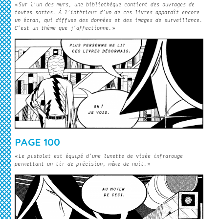
«
Sur l’un des murs, une bibliothèque contient des ouvrages de
toutes sortes. À l’intérieur d’un de ces livres apparaît encore
un écran, qui diffuse des données et des images de surveillance.
C’est un thème que j’affectionne.
»
PAGE 100
«
Le pistolet est équipé d’une lunette de visée infrarouge
permettant un tir de précision, même de nuit.
»