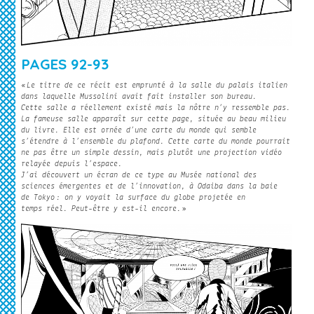
PAGES 92-93
«
Le titre de ce récit est emprunté à la salle du palais italien
dans laquelle Mussolini avait fait installer son bureau.
Cette salle a réellement existé mais la nôtre n’y ressemble pas.
La fameuse salle apparaît sur cette page, située au beau milieu
du livre. Elle est ornée d’une carte du monde qui semble
s’étendre à l’ensemble du plafond. Cette carte du monde pourrait
ne pas être un simple dessin, mais plutôt une projection vidéo
relayée depuis l’espace.
J’ai découvert un écran de ce type au Musée national des
sciences émergentes et de l’innovation, à Odaiba dans la baie
de Tokyo : on y voyait la surface du globe projetée en
temps réel. Peut-être y est-il encore.
»