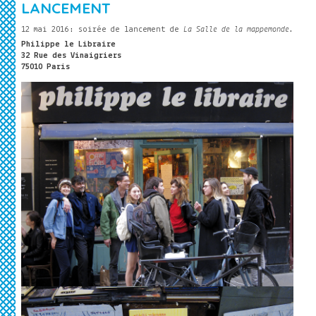
LANCEMENT
12 mai 2016 : soirée de lancement de
La Salle de la mappemonde
.
Philippe le Libraire
32 Rue des Vinaigriers
75010 Paris