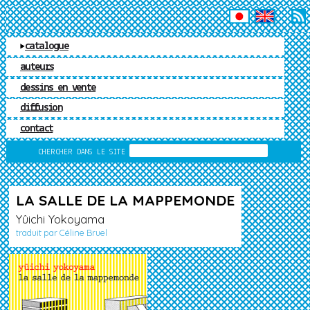
ÉDITIONS MATIÈRE
catalogue
auteurs
dessins en vente
diffusion
contact
RECHERCHE
CHERCHER DANS LE SITE
LA SALLE DE LA MAPPEMONDE
Yûichi Yokoyama
traduit par Céline Bruel