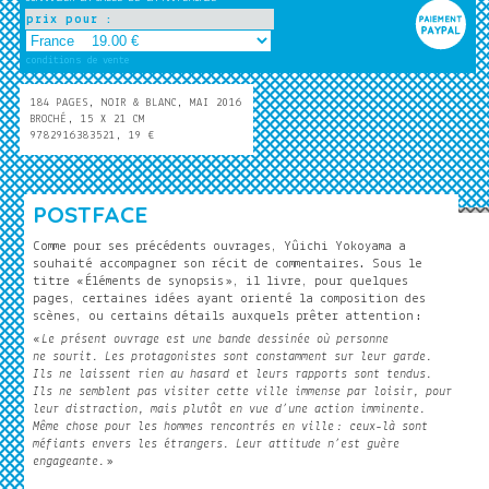
prix pour :
conditions de vente
184 PAGES, NOIR & BLANC, MAI 2016
BROCHÉ, 15 X 21 CM
9782916383521, 19 €
POSTFACE
Comme pour ses précédents ouvrages, Yûichi Yokoyama a
souhaité accompagner son récit de commentaires. Sous le
titre « Éléments de synopsis », il livre, pour quelques
pages, certaines idées ayant orienté la composition des
scènes, ou certains détails auxquels prêter attention :
«
Le présent ouvrage est une bande dessinée où personne
ne sourit. Les protagonistes sont constamment sur leur garde.
Ils ne laissent rien au hasard et leurs rapports sont tendus.
Ils ne semblent pas visiter cette ville immense par loisir, pour
leur distraction, mais plutôt en vue d’une action imminente.
Même chose pour les hommes rencontrés en ville : ceux-là sont
méfiants envers les étrangers. Leur attitude n’est guère
engageante.
»