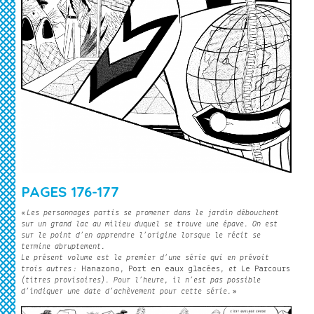
PAGES 176-177
«
Les personnages partis se promener dans le jardin débouchent
sur un grand lac au milieu duquel se trouve une épave. On est
sur le point d’en apprendre l’origine lorsque le récit se
termine abruptement.
Le présent volume est le premier d’une série qui en prévoit
trois autres :
Hanazono
,
Port en eaux glacées
, et
Le Parcours
(titres provisoires). Pour l’heure, il n’est pas possible
d’indiquer une date d’achèvement pour cette série.
»