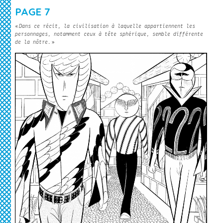
PAGE 7
«
Dans ce récit, la civilisation à laquelle appartiennent les
personnages, notamment ceux à tête sphérique, semble différente
de la nôtre.
»