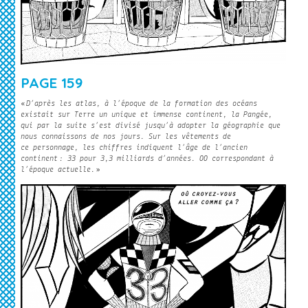
PAGE 159
«
D’après les atlas, à l’époque de la formation des océans
existait sur Terre un unique et immense continent, la Pangée,
qui par la suite s’est divisé jusqu’à adopter la géographie que
nous connaissons de nos jours. Sur les vêtements de
ce personnage, les chiffres indiquent l’âge de l’ancien
continent : 33 pour 3,3 milliards d’années. 00 correspondant à
l’époque actuelle.
»