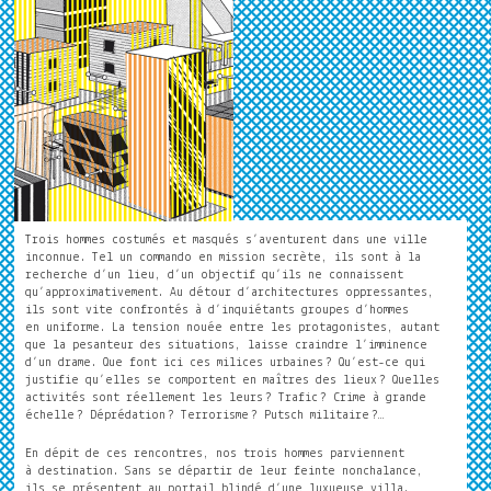
Trois hommes costumés et masqués s’aventurent dans une ville
inconnue. Tel un commando en mission secrète, ils sont à la
recherche d’un lieu, d’un objectif qu’ils ne connaissent
qu’approximativement. Au détour d’architectures oppressantes,
ils sont vite confrontés à d’inquiétants groupes d’hommes
en uniforme. La tension nouée entre les protagonistes, autant
que la pesanteur des situations, laisse craindre l’imminence
d’un drame. Que font ici ces milices urbaines
? Qu’est-ce qui
justifie qu’elles se comportent en maîtres des lieux
? Quelles
activités sont réellement les leurs
? Trafic
? Crime à grande
échelle
? Déprédation
? Terrorisme
? Putsch militaire
?…
En dépit de ces rencontres, nos trois hommes parviennent
à destination. Sans se départir de leur feinte nonchalance,
ils se présentent au portail blindé d’une luxueuse villa.