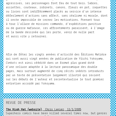
agressives, ses personnages font feu de tout bois. Sabres,
assiettes, couteaux, robinets, canons, fleurs en pot, roquettes
ou livres sont indifféremment placés au service d’un intense
déferlement d’actions sans affect, sans réalisme ni morale, dont
il reste impossible de cerner les motivations. Prenant tour
à tour l’allure de missions commando, d’expéditions punitive
ou de guerre mafieuse, ces affrontements paraissent, à l’image
de la bande dessinée qui les porte, venir de nulle part
et aussi vite y retourner.
Afin de fêter les vingts années d’activité des Éditions Matière
qui sont aussi vingt années de publication de Yûichi Yokoyama,
Combats
est ainsi réédité dans un format plus grand doté
d’une reliure adaptée à la lecture panoramique des double
pages, mais surtout augmenté de cinq récits inédits introduits
par un texte de présentation largement illustré qui revient
sur les débuts de l’auteur et recontextualise le tout premier
entretien accordé par Yokoyama.
REVUE DE PRESSE
The High Hat (website)
, Chris Lanier, 11/1/2005
Superhero comics have been killed several times now, but genres