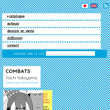
ÉDITIONS MATIÈRE
catalogue
auteurs
dessins en vente
diffusion
contact
RECHERCHE
CHERCHER DANS LE SITE
COMBATS
Yûichi Yokoyama
traduit par Céline Bruel