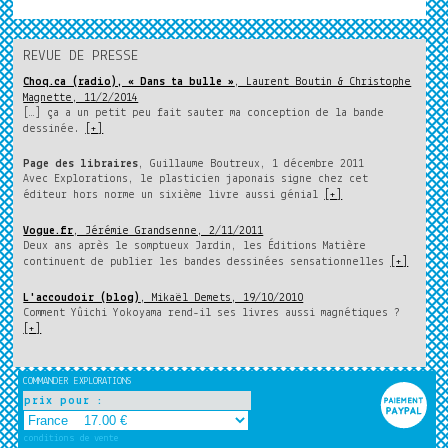
REVUE DE PRESSE
Choq.ca (radio), « Dans ta bulle »
, Laurent Boutin & Christophe
Magnette, 11/2/2014
[…] ça a un petit peu fait sauter ma conception de la bande
dessinée.
[+]
Page des libraires
, Guillaume Boutreux, 1 décembre 2011
Avec Explorations, le plasticien japonais signe chez cet
éditeur hors norme un sixième livre aussi génial
[+]
Vogue.fr
, Jérémie Grandsenne, 2/11/2011
Deux ans après le somptueux Jardin, les Éditions Matière
continuent de publier les bandes dessinées sensationnelles
[+]
L'accoudoir (blog)
, Mikaël Demets, 19/10/2010
Comment Yûichi Yokoyama rend-il ses livres aussi magnétiques ?
[+]
COMMANDER EXPLORATIONS
prix pour :
conditions de vente