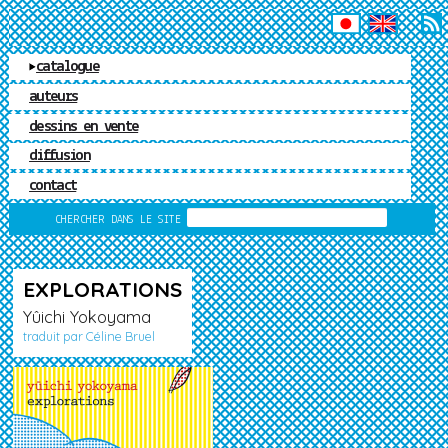
ÉDITIONS MATIÈRE
catalogue
auteurs
dessins en vente
diffusion
contact
RECHERCHE
CHERCHER DANS LE SITE
EXPLORATIONS
Yûichi Yokoyama
traduit par Céline Bruel