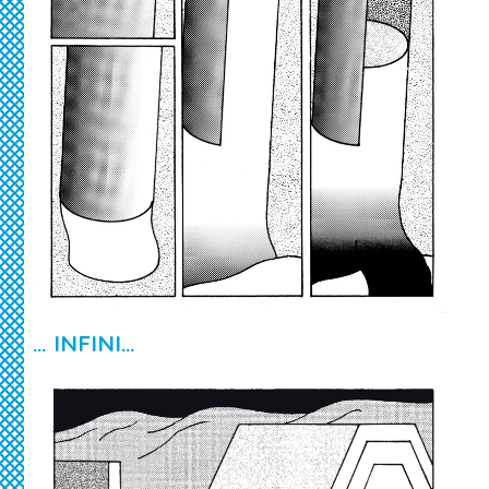
… INFINI…