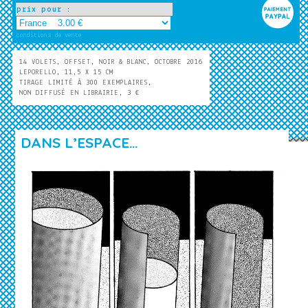
prix pour :
conditions de vente
14 VOLETS, OFFSET, NOIR & BLANC, OCTOBRE 2016
LEPORELLO, 11,5 X 15 CM
TIRAGE LIMITÉ À 300 EXEMPLAIRES,
NON DIFFUSÉ EN LIBRAIRIE, 3 €
DANS L’ESPACE…