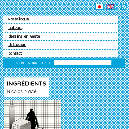
ÉDITIONS MATIÈRE
catalogue
auteurs
dessins en vente
diffusion
contact
RECHERCHE
CHERCHER DANS LE SITE
INGRÉDIENTS
Nicolas Nadé