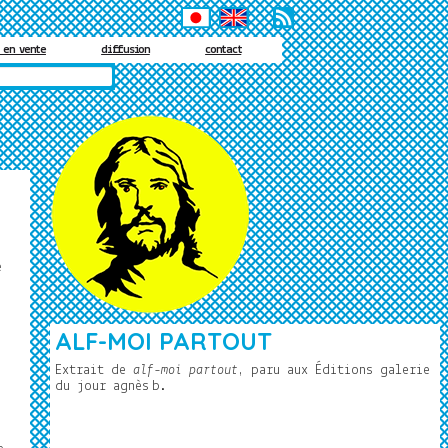
 en vente
diffusion
contact
,
e
ALF-MOI PARTOUT
Extrait de
alf-moi partout
, paru aux Éditions galerie
du jour agnès
b.