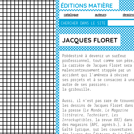
ÉDITIONS MATIÈRE
catalogue
auteurs
dessins
RECHERCHE
CHERCHER DANS LE SITE
JACQUES FLORET
Prédestiné à devenir un surfeur
professionnel, tout comme son père
la carrière de Jacques Floret sera
malencontreusement stoppée par un
accident qui l’amènera à réviser
ses projets et à se consacrer à un
autre de ses passions
:
la gribouille.
Aussi, il n’est pas rare de trouver
les dessins de Jacques Floret dans
la presse (
Le Monde
,
Le Magazine
littéraire
,
Technikart
,
Les
Inrockuptibles
, la revue
XXI
) dans
des magasins (APC, agnès
b.), à la
Gaîté lyrique, sur les couvertures