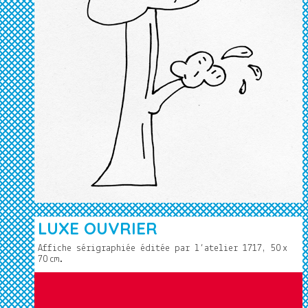
LUXE OUVRIER
Affiche sérigraphiée éditée par l’atelier 1717, 50
x
70
cm.