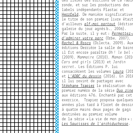
des livres des Éditions de La Tabl
ronde, et sur les productions des
labels indépendants Plastac et
Herzfeld
. De manière significative
le titre de son premier livre étai
d’ailleurs
alf-moi partout
(éditio
galerie du jour agnès
b., 2006).
Par la suite, il y eut
:
Permettez-
d’admirer votre parc
(Orbe, 2007),
Rachel & Rosco
(Dilecta, 2009). Au
éditions Derrière la salle de bain
il fit encore paraître
Oh
! le bel 
(2009),
Mammaire
(2010),
Maman
(201
Cars and girls
(2013) et
Jardin
secret
. Les Éditions P. lui
consacrèrent les volumes
Laura
(201
et
L’ADBC du dessin
(2016). En 201
il lui revint de partager avec
Stéphane Trapier
la réalisation du
premier numéro de la série
Duo zin
aux éditions 476. Enchanté par cet
exercice, Trapier proposa quelques
années plus tard à Floret de dessi
à quatre mains deux pages de gags
destinées au premier volume
de la série «
La vie de mon père
»
:
Les Saucisses de l’archiduchesse
.