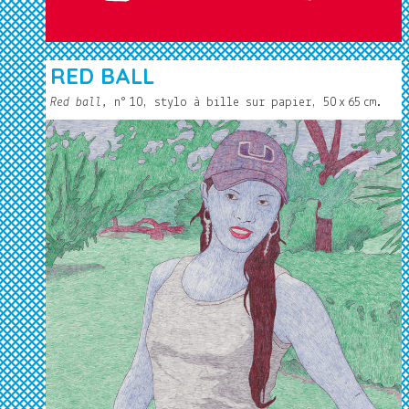
RED BALL
Red ball,
n°
10, stylo à bille sur papier, 50
x
65
cm.