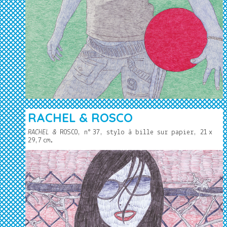
RACHEL & ROSCO
RACHEL &
ROSCO, n°
37, stylo à bille sur papier, 21
x
29,7
cm.