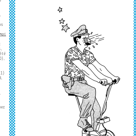
e
,
t
ns
moi
x
s,
été
0),
1)
8,
e
ner